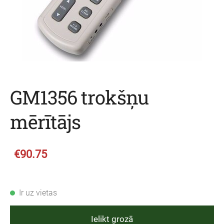
GM1356 trokšņu
mērītājs
€90.75
Ir uz vietas
Ielikt grozā