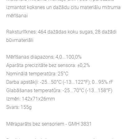
izmantot koksnes un dažādu citu materiālu mitruma
mērīšanai
Raksturlīknes: 464 dažādas koku sugas, 28 dažādi
būvmateriāli
Mērīšanas diapazons: 4,0...100,0%
Aparāta precizitāte bez sensora: ±0,2%
Nominālā temperatūra: 25°C
Darba apstākļi: -25...50°C (-13...122°F); 0...95% rF
Glabāšanas temperatūra: -25...70°C (-13...158°F)
Izmēri: 142x71x26mm
Svars: 155g
Mēraparāts bez sensoriem - GMH 3831