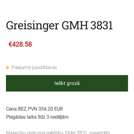
Greisinger GMH 3831
€428.58
Pieejams pasūtīšanai
Ielikt grozā
Cena BEZ PVN 354.20 EUR
Piegādes laiks līdz 3 nedēļām
Materiālu mitruma mērītājs GMH 3831, paredzēts