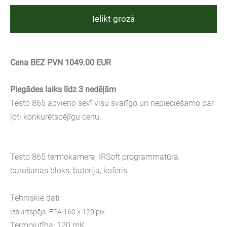
Ielikt grozā
Cena BEZ PVN 1049.00 EUR
Piegādes laiks līdz 3 nedēļām
Testo 865 apvieno sevī visu svarīgo un nepieciešamo par
ļoti konkurētspējīgu cenu.
Testo 865 termokamera, IRSoft programmatūra,
barošanas bloks, baterija, koferis.
Tehniskie dati
Izšķirtspēja: FPA 160 x 120 pix
Termojutība: 120 mK