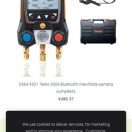
0564 5501 Testo 550s Bluetooth manifolda pamata
komplekts
€480.37
We use cookies to deliver services, for marketing
Sīkdatnes
and to improve your experience.
Customize