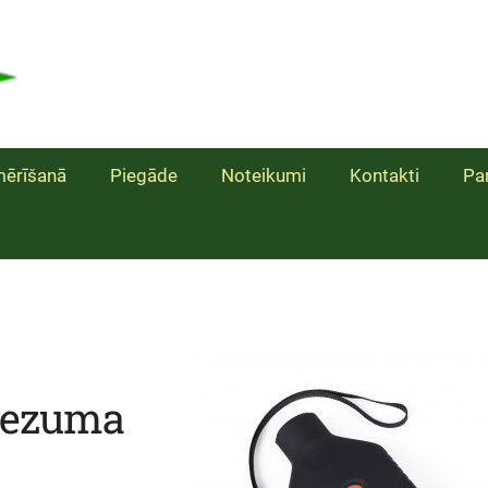
ērīšanā
Piegāde
Noteikumi
Kontakti
Pa
iezuma