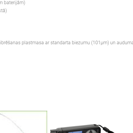
m baterijām)
ktā)
alibrēšanas plastmasa ar standarta biezumu (101μm) un audum