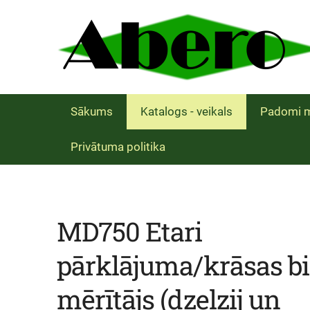
Sākums
Katalogs - veikals
Padomi m
Privātuma politika
MD750 Etari
pārklājuma/krāsas b
mērītājs (dzelzij un