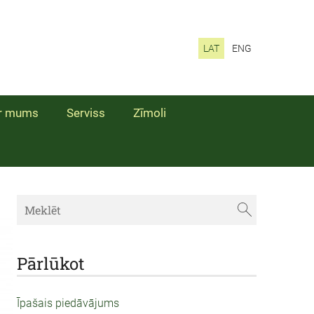
LAT
ENG
r mums
Serviss
Zīmoli
Pārlūkot
Īpašais piedāvājums