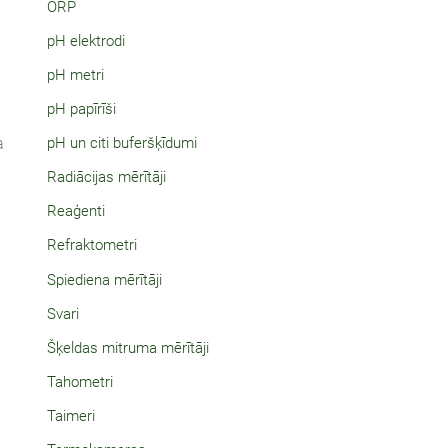
ORP
pH elektrodi
pH metri
pH papīrīši
pH un citi buferšķīdumi
a
Radiācijas mērītāji
Reaģenti
Refraktometri
Spiediena mērītāji
Svari
Šķeldas mitruma mērītāji
Tahometri
Taimeri