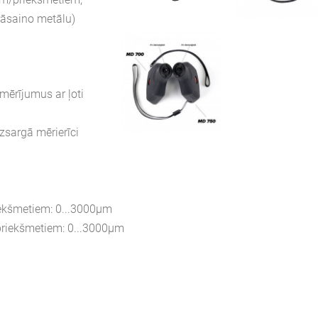
rāsaino metālu)
 mērījumus ar ļoti
zsargā mērierīci
ekšmetiem: 0...3000μm
riekšmetiem: 0...3000μm