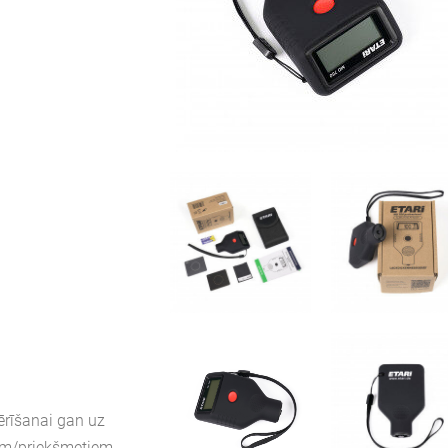
ērīšanai gan uz
ām/priekšmetiem,