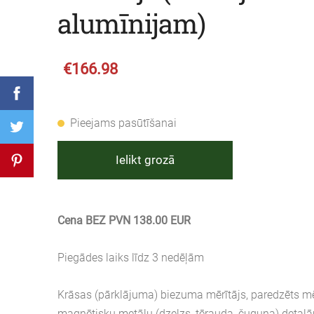
alumīnijam)
€166.98
Pieejams pasūtīšanai
Ielikt grozā
Cena BEZ PVN 138.00 EUR
Piegādes laiks līdz 3 nedēļām
Krāsas (pārklājuma) biezuma mērītājs, paredzēts m
magnētisku metālu (dzelzs, tērauda, čuguna) detaļ