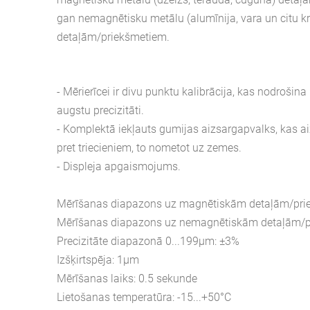
gan nemagnētisku metālu (alumīnija, vara un citu k
detaļām/priekšmetiem.
- Mērierīcei ir divu punktu kalibrācija, kas nodrošina
augstu precizitāti.
- Komplektā iekļauts gumijas aizsargapvalks, kas ai
pret triecieniem, to nometot uz zemes.
- Displeja apgaismojums.
Mērīšanas diapazons uz magnētiskām detaļām/pri
Mērīšanas diapazons uz nemagnētiskām detaļām/p
Precizitāte diapazonā 0...199μm: ±3%
Izšķirtspēja: 1μm
Mērīšanas laiks: 0.5 sekunde
Lietošanas temperatūra: -15...+50°C