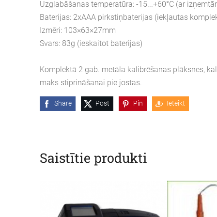
Uzglabāšanas temperatūra: -15...+60°C (ar izņemtā
Baterijas: 2xAAA pirkstiņbaterijas (iekļautas komple
Izmēri: 103×63×27mm
Svars: 83g (ieskaitot baterijas)
Komplektā 2 gab. metāla kalibrēšanas plāksnes, k
maks stiprināšanai pie jostas.
Share
Post
Pin
Ieteikt
Saistītie produkti