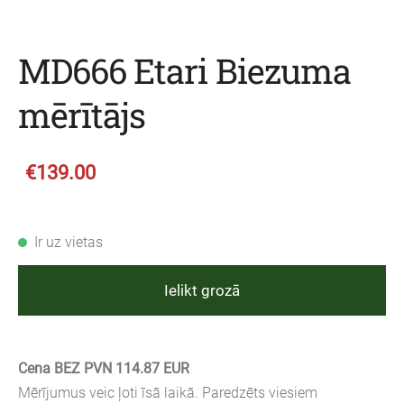
MD666 Etari Biezuma
mērītājs
€139.00
Ir uz vietas
Ielikt grozā
Cena BEZ PVN 114.87 EUR
Mērījumus veic ļoti īsā laikā. Paredzēts viesiem