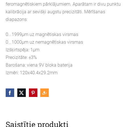
feromagnētiskiem pārklājumiem. Aparātam ir divu punktu
kalibrācija ar sevišķi augstu precizitāti. Mērīšanas
diapazons:
0...1999μm uz magnētiskas virsmas
0...1000μm uz nemagnētiskas virsmas
Izšķirtspēja: 1μm
Precizitāte: ±3%
Barošana: viena 9V bloka baterija
Izmēri: 120x40.4x29.2mm
Saistītie produkti