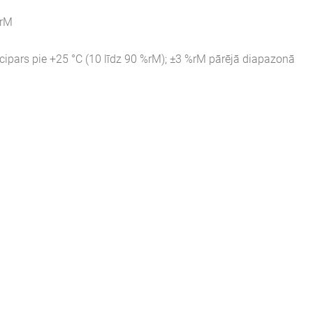
%rM
cipars pie +25 °C (10 līdz 90 %rM); ±3 %rM pārējā diapazonā