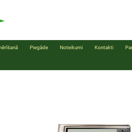
ērīšanā
Piegāde
Noteikumi
Kontakti
Pa