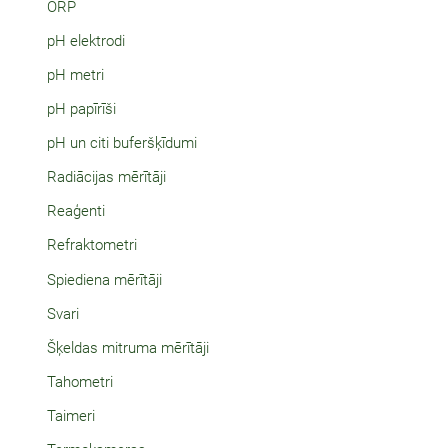
ORP
pH elektrodi
pH metri
pH papīrīši
pH un citi buferšķīdumi
Radiācijas mērītāji
Reaģenti
Refraktometri
Spiediena mērītāji
Svari
Šķeldas mitruma mērītāji
Tahometri
Taimeri