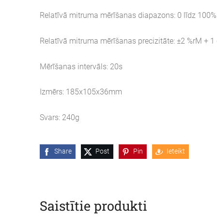
Relatīvā mitruma mērīšanas diapazons: 0 līdz 100
Relatīvā mitruma mērīšanas precizitāte: ±2 %rM + 1 
Mērīšanas intervāls: 20s
Izmērs: 185x105x36mm
Svars: 240g
Share
Post
Pin
Ieteikt
Saistītie produkti