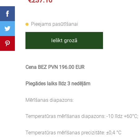
€237.16
Pieejams pasūtīšanai
Ielikt grozā
Cena BEZ PVN 196.00 EUR
Piegādes laiks līdz 3 nedēļām
Mērīšanas diapazons:
Temperatūras mērīšanas diapazons: -10 līdz +60°C;
Temperatūras mērīšanas precizitāte: ±0,4 °C