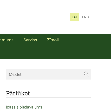
LAT
ENG
r mums
Serviss
Zīmoli
Pārlūkot
Īpašais piedāvājums