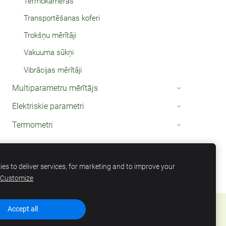
Termokameras
Transportēšanas koferi
Trokšņu mērītāji
Vakuuma sūkņi
Vibrācijas mērītāji
Multiparametru mērītājs
›
Elektriskie parametri
›
Termometri
›
es to deliver services, for marketing and to improve your
Customize
Accept all