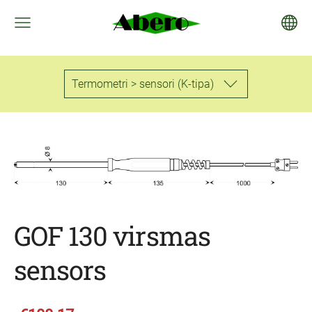
Termometri > sensori (K-tipa)
GOF 130 virsmas
sensors