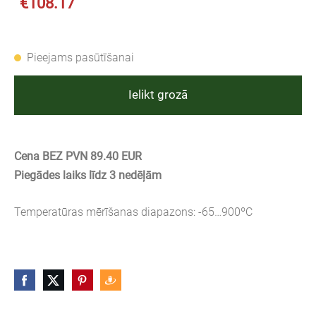
€108.17
Pieejams pasūtīšanai
Ielikt grozā
Cena BEZ PVN 89.40 EUR
Piegādes laiks līdz 3 nedēļām
Temperatūras mērīšanas diapazons: -65…900ºC