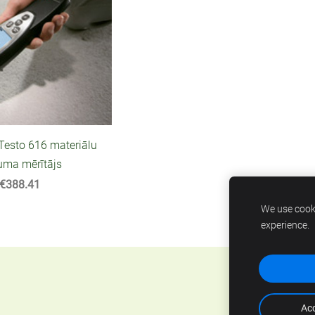
Testo 616 materiālu
uma mērītājs
€388.41
We use cooki
experience.
Acc