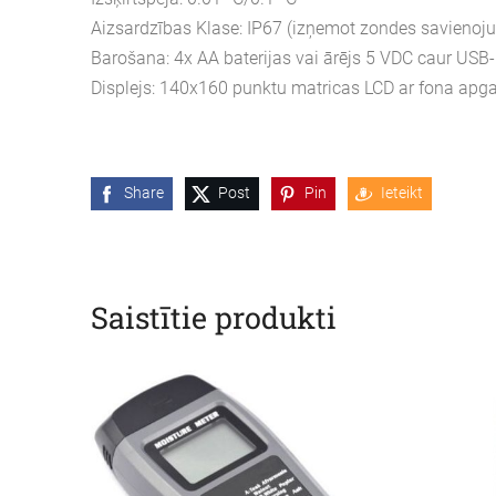
Aizsardzības Klase: IP67 (izņemot zondes savienoj
Barošana: 4x AA baterijas vai ārējs 5 VDC caur USB
Displejs: 140x160 punktu matricas LCD ar fona ap
Share
Post
Pin
Ieteikt
Saistītie produkti