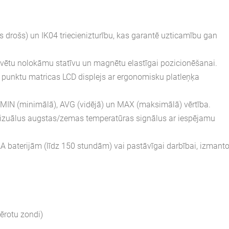
s drošs) un IK04 triecienizturību, kas garantē uzticamību gan
ētu nolokāmu statīvu un magnētu elastīgai pozicionēšanai.
0 punktu matricas LCD displejs ar ergonomisku platleņķa
te: MIN (minimālā), AVG (vidējā) un MAX (maksimālā) vērtība.
 vizuālus augstas/zemas temperatūras signālus ar iespējamu
A baterijām (līdz 150 stundām) vai pastāvīgai darbībai, izmanto
ērotu zondi)