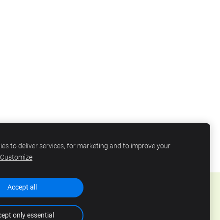
es to deliver services, for marketing and to improve your
Customize
Accept all
ept only essential