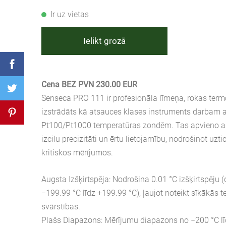
Ir uz vietas
Ielikt grozā
Cena BEZ PVN 230.00 EUR
Senseca PRO 111 ir profesionāla līmeņa, rokas term
izstrādāts kā atsauces klases instruments darbam 
Pt100/Pt1000 temperatūras zondēm. Tas apvieno a
izcilu precizitāti un ērtu lietojamību, nodrošinot uzt
kritiskos mērījumos.
Augsta Izšķirtspēja: Nodrošina 0.01 °C izšķirtspēju
−199.99 °C līdz +199.99 °C), ļaujot noteikt sīkākās 
svārstības.
Plašs Diapazons: Mērījumu diapazons no −200 °C līd