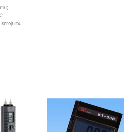
umu)
-C
gaismojumu