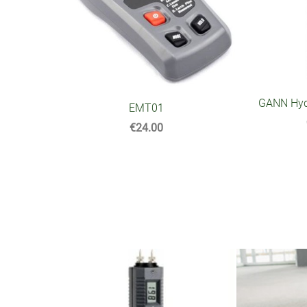
GANN Hyd
EMT01
€24.00