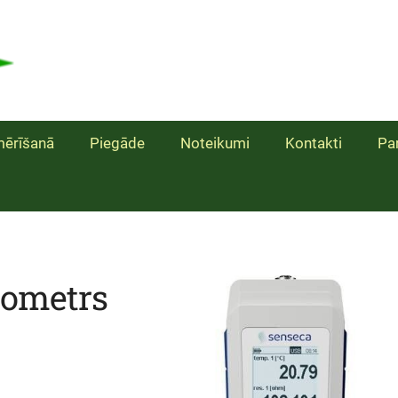
ērīšanā
Piegāde
Noteikumi
Kontakti
Pa
mometrs