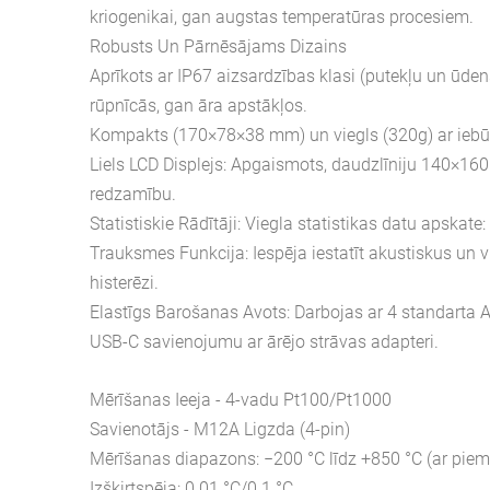
kriogenikai, gan augstas temperatūras procesiem.
Robusts Un Pārnēsājams Dizains
Aprīkots ar IP67 aizsardzības klasi (putekļu un ūden
rūpnīcās, gan āra apstākļos.
Kompakts (170×78×38 mm) un viegls (320g) ar iebūv
Liels LCD Displejs: Apgaismots, daudzlīniju 140×16
redzamību.
Statistiskie Rādītāji: Viegla statistikas datu apska
Trauksmes Funkcija: Iespēja iestatīt akustiskus un
histerēzi.
Elastīgs Barošanas Avots: Darbojas ar 4 standarta A
USB-C savienojumu ar ārējo strāvas adapteri.
Mērīšanas Ieeja - 4-vadu Pt100/Pt1000
Savienotājs - M12A Ligzda (4-pin)
Mērīšanas diapazons: −200 °C līdz +850 °C (ar piem
Izšķirtspēja: 0.01 °C/0.1 °C