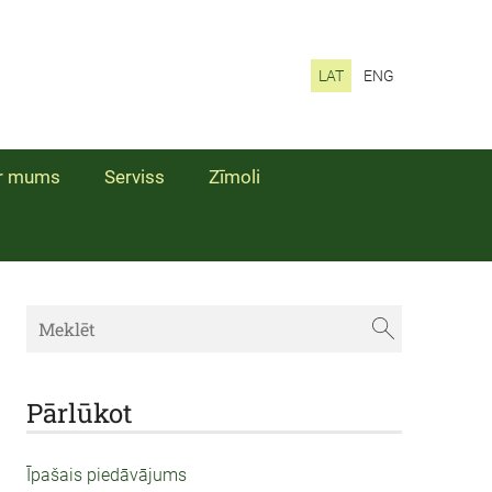
LAT
ENG
r mums
Serviss
Zīmoli
Pārlūkot
Īpašais piedāvājums