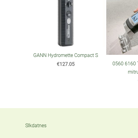
GANN Hydromette Compact S
0560 6160 
€127.05
mitr
Sīkdatnes