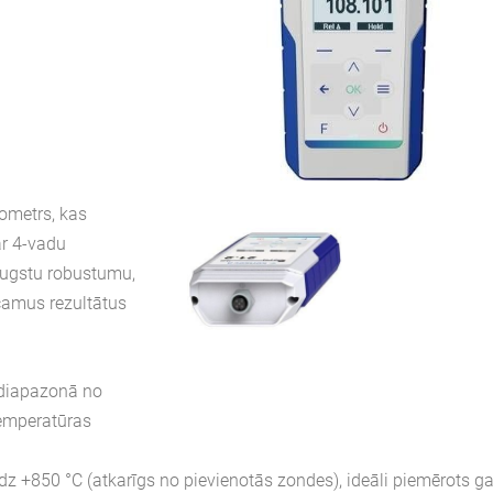
ometrs, kas
ar 4-vadu
ugstu robustumu,
icamus rezultātus
 (diapazonā no
temperatūras
z +850 °C (atkarīgs no pievienotās zondes), ideāli piemērots g