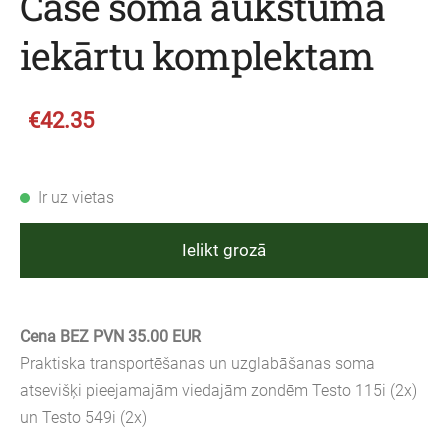
Case soma aukstuma
iekārtu komplektam
€42.35
Ir uz vietas
Ielikt grozā
Cena BEZ PVN 35.00 EUR
Praktiska transportēšanas un uzglabāšanas soma
atsevišķi pieejamajām viedajām zondēm Testo 115i (2x)
un Testo 549i (2x)