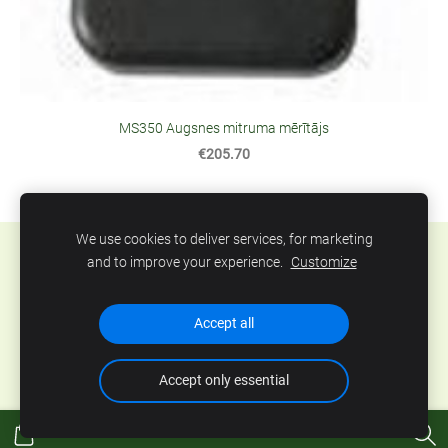
MS350 Augsnes mitruma mērītājs
€205.70
We use cookies to deliver services, for marketing
Sīkdatnes
and to improve your experience.
Customize
SIA Abero, Mūkusalas 33, Rīga, Latvija. Tel.: +371
Accept all
67801078, epasts:
info@abero.lv
Accept only essential