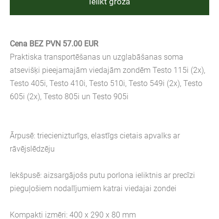
Ielikt grozā
Cena BEZ PVN 57.00 EUR
Praktiska transportēšanas un uzglabāšanas soma
atsevišķi pieejamajām viedajām zondēm Testo 115i (2x),
Testo 405i, Testo 410i, Testo 510i, Testo 549i (2x), Testo
605i (2x), Testo 805i un Testo 905i
Ārpusē: triecienizturīgs, elastīgs cietais apvalks ar
rāvējslēdzēju
Iekšpusē: aizsargājošs putu porlona ieliktnis ar precīzi
pieguļošiem nodalījumiem katrai viedajai zondei
Kompakti izmēri: 400 x 290 x 80 mm