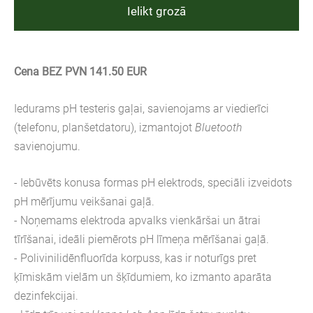
Ielikt grozā
Cena BEZ PVN 141.50 EUR
Iedurams pH testeris gaļai, savienojams ar viedierīci
(telefonu, planšetdatoru), izmantojot
Bluetooth
savienojumu.
- Iebūvēts konusa formas pH elektrods, speciāli izveidots
pH mērījumu veikšanai gaļā.
- Noņemams elektroda apvalks vienkāršai un ātrai
tīrīšanai, ideāli piemērots pH līmeņa mērīšanai gaļā.
- Polivinilidēnfluorīda korpuss, kas ir noturīgs pret
ķīmiskām vielām un šķīdumiem, ko izmanto aparāta
dezinfekcijai.