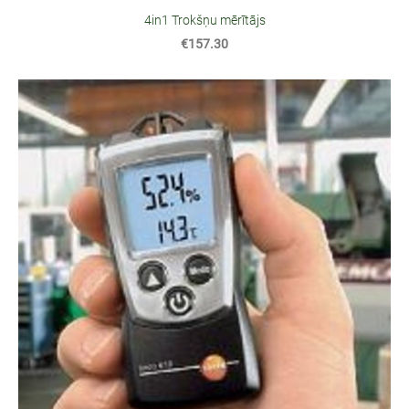
4in1 Trokšņu mērītājs
€157.30