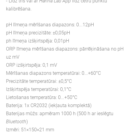
- Līdz trīs vai ar
Hanna Lab App
līdz četru punktu
kalibrēšana.
pH līmeņa mērīšanas diapazons: 0...12pH
pH līmeņa precizitāte: ±0,05pH
ph līmeņa izšķirtspēja: 0,01pH
ORP līmeņa mērīšanas diapazons: pārrēķināšana no pH
uz mV
ORP izšķirtspēja: 0,1 mV
Mērīšanas diapazons temperatūrai: 0...+60°C
Precizitāte temperatūrai: ±0,5°C
Izšķirtspēja temperatūrai: 0,1°C
Lietošanas temperatūra: 0...+50°C
Baterija: 1x CR2032 (iekļauta komplektā)
Baterijas mūžs: apmēram 1000 h (500 h ar ieslēgtu
Bluetooth
)
Izmēri: 51×150×21 mm