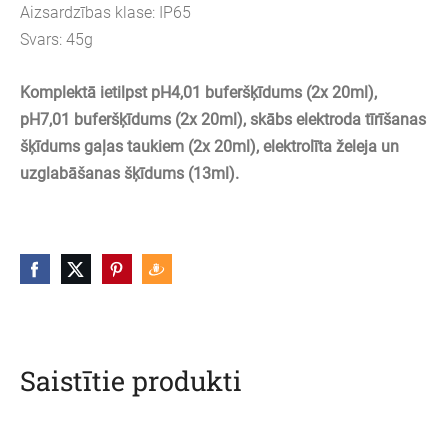
Aizsardzības klase: IP65
Svars: 45g
Komplektā ietilpst pH4,01 buferšķīdums (2x 20ml),
pH7,01
buferšķīdums (
2x 20ml
), skābs elektroda tīrīšanas
šķīdums gaļas taukiem
(
2x 20ml
), elektrolīta želeja un
uzglabāšanas šķīdums (13ml)
.
Saistītie produkti