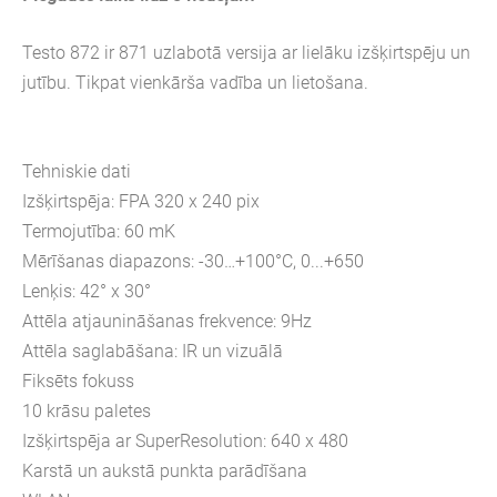
Testo 872 ir 871 uzlabotā versija ar lielāku izšķirtspēju un
jutību. Tikpat vienkārša vadība un lietošana.
Tehniskie dati
Izšķirtspēja: FPA 320 x 240 pix
Termojutība: 60 mK
Mērīšanas diapazons: -30…+100°C, 0...+650
Lenķis: 42° x 30°
Attēla atjaunināšanas frekvence: 9Hz
Attēla saglabāšana: IR un vizuālā
Fiksēts fokuss
10 krāsu paletes
Izšķirtspēja ar SuperResolution: 640 x 480
Karstā un aukstā punkta parādīšana