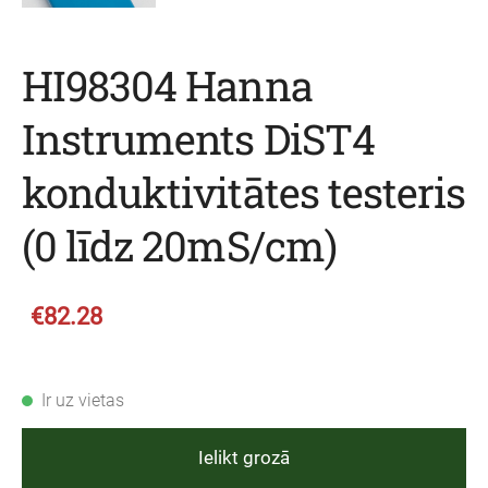
HI98304 Hanna
Instruments DiST4
konduktivitātes testeris
(0 līdz 20mS/cm)
€82.28
Ir uz vietas
Ielikt grozā