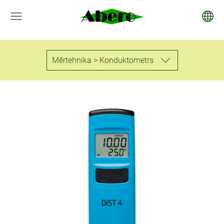
Mērtehnika > Konduktometrs