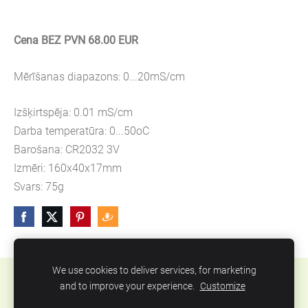
Cena BEZ PVN 68.00 EUR
Mērīšanas diapazons: 0...20mS/cm
Izšķirtspēja: 0.01 mS/cm
Darba temperatūra: 0...50oC
Barošana: CR2032 3V
Izmēri: 160x40x17mm
Svars: 75g
We use cookies to deliver services, for marketing
Sīkdatnes
and to improve your experience.
Customize