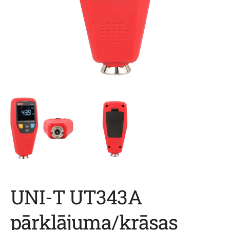
UNI-T UT343A
pārklājuma/krāsas