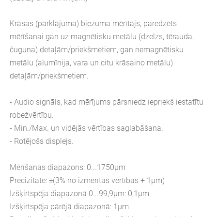
Krāsas (pārklājuma) biezuma mērītājs, paredzēts
mērīšanai gan uz magnētisku metālu (dzelzs, tērauda,
čuguna) detaļām/priekšmetiem, gan nemagnētisku
metālu (alumīnija, vara un citu krāsaino metālu)
detaļām/priekšmetiem.
- Audio signāls, kad mērījums pārsniedz iepriekš iestatītu
robežvērtību.
- Min./Max. un vidējās vērtības saglabāšana.
- Rotējošs displejs.
Mērīšanas diapazons: 0...1750μm
Precizitāte: ±(3% no izmērītās vērtības + 1μm)
Izšķirtspēja diapazonā 0...99,9μm: 0,1μm
Izšķirtspēja pārējā diapazonā: 1μm