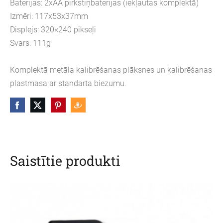
Baterijas: 2xAA pirkstiņbaterijas (iekļautas komplektā)
Izmēri: 117x53x37mm
Displejs: 320×240 pikseļi
Svars: 111g
Komplektā metāla kalibrēšanas plāksnes un kalibrēšanas
plastmasa ar standarta biezumu.
Saistītie produkti