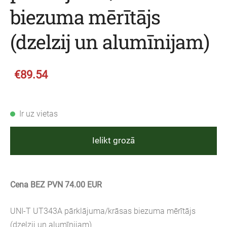
biezuma mērītājs
(dzelzij un alumīnijam)
€89.54
Ir uz vietas
Ielikt grozā
Cena BEZ PVN 74.00 EUR
UNI-T UT343A pārklājuma/krāsas biezuma mērītājs
(dzelzij un alumīnijam)