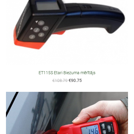
ET115S Etari Biezuma mērītājs
€108.79
€90.75