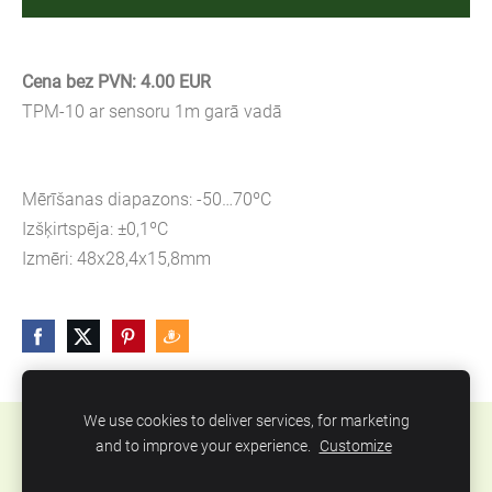
Cena bez PVN: 4.00 EUR
TPM-10 ar sensoru 1m garā vadā
Mērīšanas diapazons: -50…70ºC
Izšķirtspēja: ±0,1ºC
Izmēri: 48x28,4x15,8mm
We use cookies to deliver services, for marketing
Sīkdatnes
and to improve your experience.
Customize