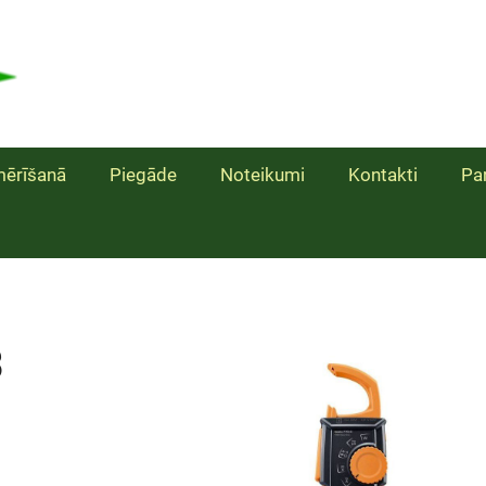
ērīšanā
Piegāde
Noteikumi
Kontakti
Pa
3