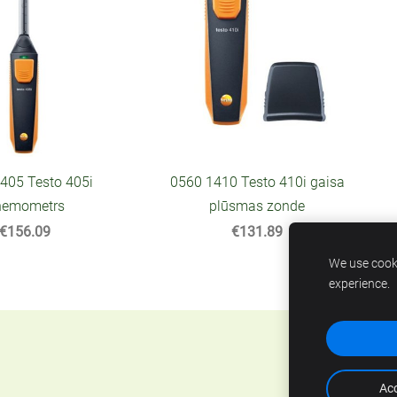
0560 1410 Testo 410i gaisa
405 Testo 405i
plūsmas zonde
nemometrs
€131.89
€156.09
We use cooki
experience.
Acc