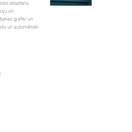
ūras adapteris.
ciju un
anas grafiki un
audu un automātiski
C