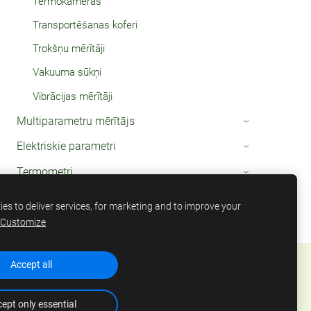
Termokameras
Transportēšanas koferi
Trokšņu mērītāji
Vakuuma sūkņi
Vibrācijas mērītāji
Multiparametru mērītājs
›
Elektriskie parametri
›
Termometri
›
es to deliver services, for marketing and to improve your
Customize
Accept all
ept only essential