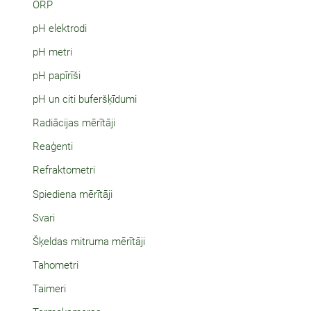
ORP
pH elektrodi
pH metri
pH papīrīši
pH un citi buferšķīdumi
Radiācijas mērītāji
Reaģenti
Refraktometri
Spiediena mērītāji
Svari
Šķeldas mitruma mērītāji
Tahometri
Taimeri