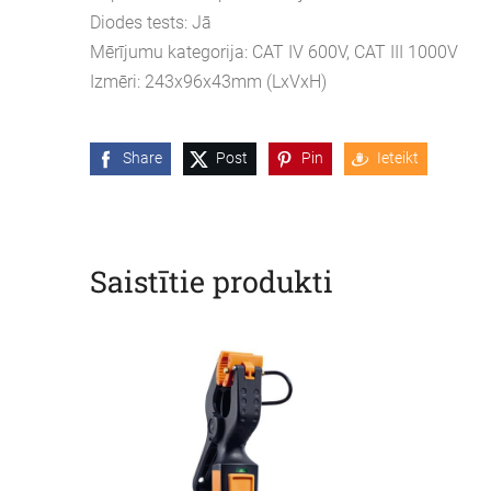
Diodes tests: Jā
Mērījumu kategorija: CAT IV 600V, CAT III 1000V
Izmēri: 243x96x43mm (LxVxH)
Share
Post
Pin
Ieteikt
Saistītie produkti