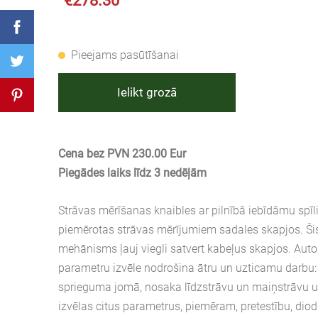
€278.30
Pieejams pasūtīšanai
Ielikt grozā
Cena bez PVN 230.00 Eur
Piegādes laiks līdz 3 nedēļām
Strāvas mērīšanas knaibles ar pilnībā iebīdāmu spīli 
piemērotas strāvas mērījumiem sadales skapjos. Šis
mehānisms ļauj viegli satvert kabeļus skapjos. Au
parametru izvēle nodrošina ātru un uzticamu darbu:
sprieguma jomā, nosaka līdzstrāvu un maiņstrāvu u
izvēlas citus parametrus, piemēram, pretestību, diodi