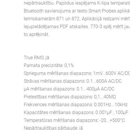
nepārtrauktību. Papildus iespējams K-tipa temperat
Bluetooth savienojums ar testo Smart Probes aplikā
termokamerām 871 un 872. Aplikācijā redzami mērīš
lejupielādējamas PDF atskaites. 770-3 spēj mērīt j
to aprēķināt.
True RMS: jā
Pamata precizitāte: 0,1%
Sprieguma mērīšanas diapazons: 1mV...600V AC/D
Strāvas mērīšanas diapazons: 0.1...600A AC/DC
μA mērīšanas diapazons: 0.1...400μA AC/DC
Pretestības mērīšanas diapazons: 0,1...40MΩ
Frekvences mērīšanas diapazons: 0.001Hz...10kHz
Kapacitātes mērīšanas diapazons: 0.001μF...100μF
Temperatūras mērīšanas diapazons: -20...+500°C
Nepārtrauktības pārbaude: jā