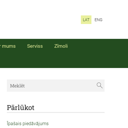
LAT
ENG
r mums
Serviss
Zīmoli
Pārlūkot
Īpašais piedāvājums