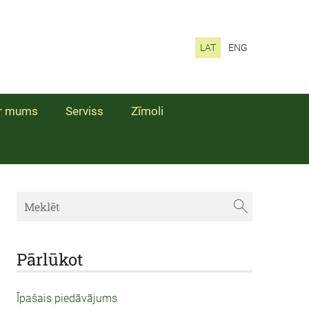
LAT
ENG
r mums
Serviss
Zīmoli
Pārlūkot
Īpašais piedāvājums