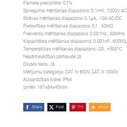
Pamata precizitāte: 0,1%
Sprieguma mērīšanas diapazons: 0.1mV...1000V A
Strāvas mērīšanas diapazons: 0.1μA...10A AC/DC
Pretestības mērīšanas diapazons: 0,1...60MΩ
Frekvenču mērīšanas diapazons: 0.001Hz...60MHz
Kapacitātes mērīšanas diapazons: 0.001nF...60000
Temperatūras mērīšanas diapazons: -20...+500°C
Nepārtrauktības pārbaude: jā
Diodes tests: Jā
Mērījumu kategorija: CAT IV 600V, CAT III 1000V
Aizsardzības klase: IP64
Izmēri: 167x84x45mm
Share
Post
Pin
Ieteikt