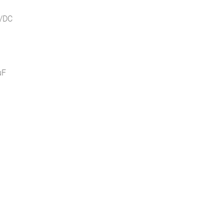
C/DC
μF