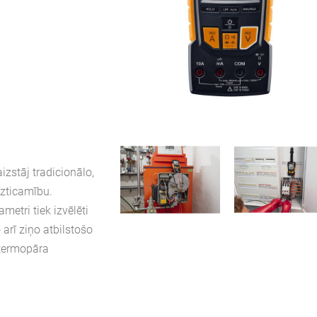
izstāj tradicionālo,
uzticamību.
metri tiek izvēlēti
arī ziņo atbilstošo
 termopāra