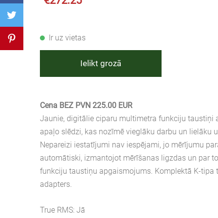
€272.25
Ir uz vietas
Ielikt grozā
Cena BEZ PVN 225.00 EUR
Jaunie, digitālie ciparu multimetra funkciju taustiņi a
apaļo slēdzi, kas nozīmē vieglāku darbu un lielāku 
Nepareizi iestatījumi nav iespējami, jo mērījumu para
automātiski, izmantojot mērīšanas ligzdas un par to 
funkciju taustiņu apgaismojums. Komplektā K-tipa
adapters.
True RMS: Jā