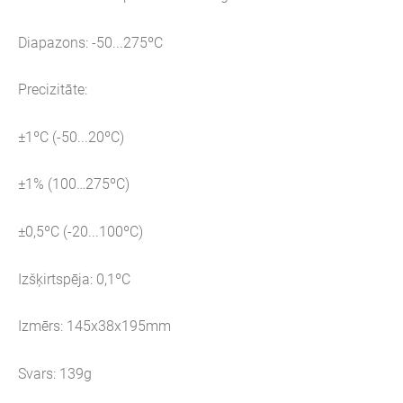
Diapazons: -50...275ºC
Precizitāte:
±1ºC (-50...20ºC)
±1% (100…275ºC)
±0,5ºC (-20...100ºC)
Izšķirtspēja: 0,1ºC
Izmērs: 145x38x195mm
Svars: 139g