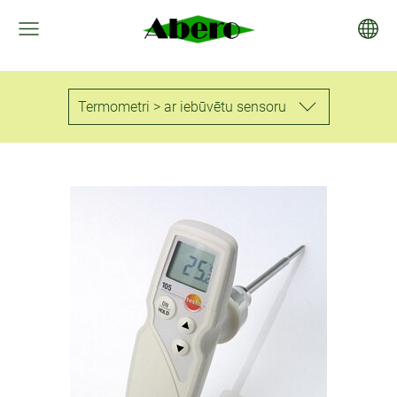
Termometri > ar iebūvētu sensoru