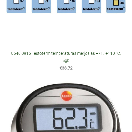
0646 0916 Testoterm temperatūras mērjoslas +71…+110 °C,
5gb
€38.72