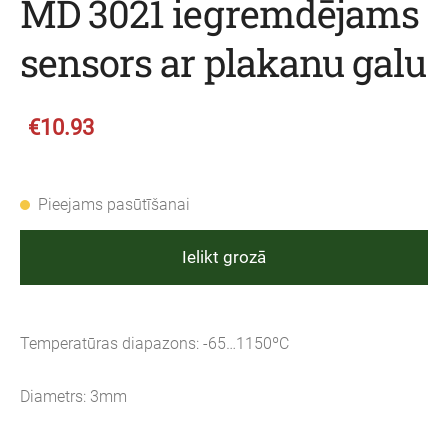
MD 3021 iegremdējams
sensors ar plakanu galu
€10.93
Pieejams pasūtīšanai
Ielikt grozā
Temperatūras diapazons: -65…1150ºC
Diametrs: 3mm