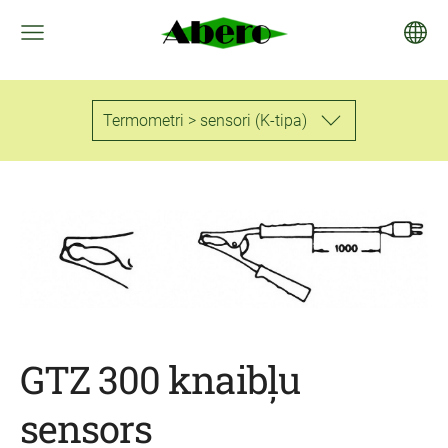
Termometri > sensori (K-tipa)
GTZ 300 knaibļu
sensors