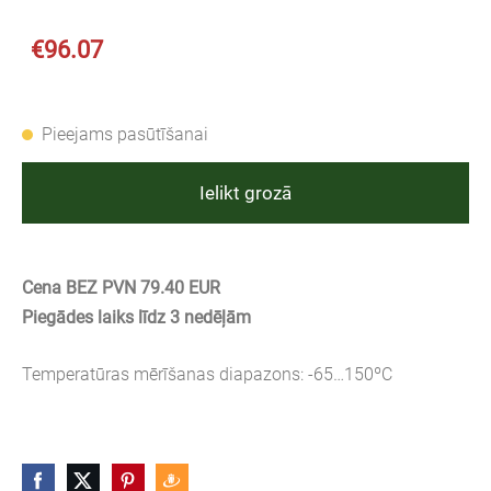
€96.07
Pieejams pasūtīšanai
Ielikt grozā
Cena BEZ PVN 79.40 EUR
Piegādes laiks līdz 3 nedēļām
Temperatūras mērīšanas diapazons: -65…150ºC