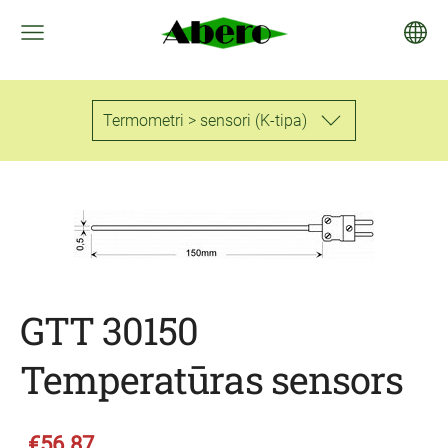
Termometri > sensori (K-tipa)
GTT 30150
Temperatūras sensors
€56.87