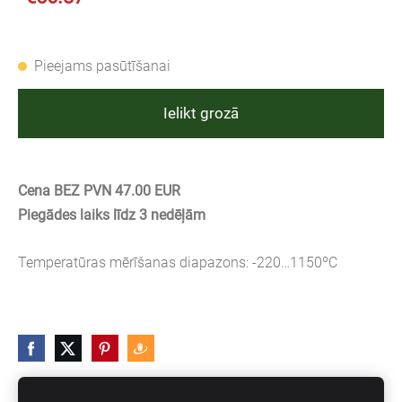
Pieejams pasūtīšanai
Ielikt grozā
Cena BEZ PVN 47.00 EUR
Piegādes laiks līdz 3 nedēļām
Temperatūras mērīšanas diapazons: -220…1150ºC