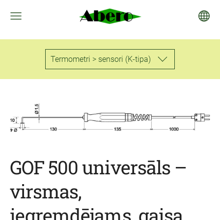
Termometri > sensori (K-tipa)
GOF 500 universāls –
virsmas,
iegremdējams, gaisa,