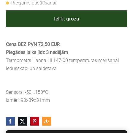
Pieejams pasūtīšanai
Ielikt grozā
Cena BEZ PVN 72.50 EUR
Piegādes laiks līdz 3 nedēļām
Termometrs Hanna HI 147-00 temperatūras mērīšanai
ledusskapī un saldētavā
Sensors: -50...150ºC
Izmēri: 93x39x31mm