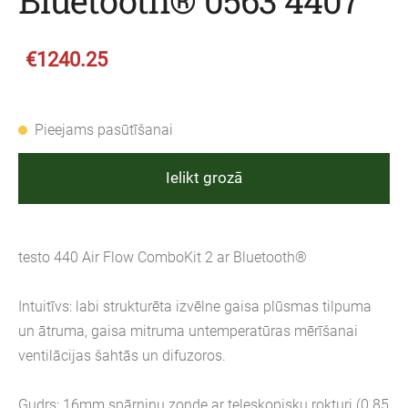
Bluetooth® 0563 4407
€1240.25
Pieejams pasūtīšanai
Ielikt grozā
testo 440 Air Flow ComboKit 2 ar Bluetooth®
Intuitīvs: labi strukturēta izvēlne gaisa plūsmas tilpuma
un ātruma, gaisa mitruma untemperatūras mērīšanai
ventilācijas šahtās un difuzoros.
Gudrs: 16mm spārniņu zonde ar teleskopisku rokturi (0.85