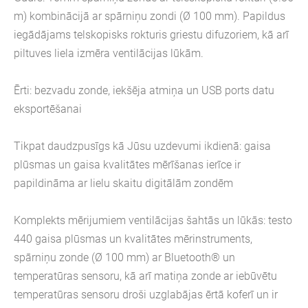
m) kombinācijā ar spārniņu zondi (Ø 100 mm). Papildus
iegādājams telskopisks rokturis griestu difuzoriem, kā arī
piltuves liela izmēra ventilācijas lūkām.
Ērti: bezvadu zonde, iekšēja atmiņa un USB ports datu
eksportēšanai
Tikpat daudzpusīgs kā Jūsu uzdevumi ikdienā: gaisa
plūsmas un gaisa kvalitātes mērīšanas ierīce ir
papildināma ar lielu skaitu digitālām zondēm
Komplekts mērijumiem ventilācijas šahtās un lūkās: testo
440 gaisa plūsmas un kvalitātes mērinstruments,
spārniņu zonde (Ø 100 mm) ar Bluetooth® un
temperatūras sensoru, kā arī matiņa zonde ar iebūvētu
temperatūras sensoru droši uzglabājas ērtā koferī un ir