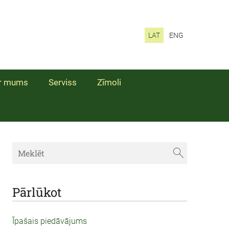
LAT
ENG
r mums
Serviss
Zīmoli
Pārlūkot
Īpašais piedāvājums