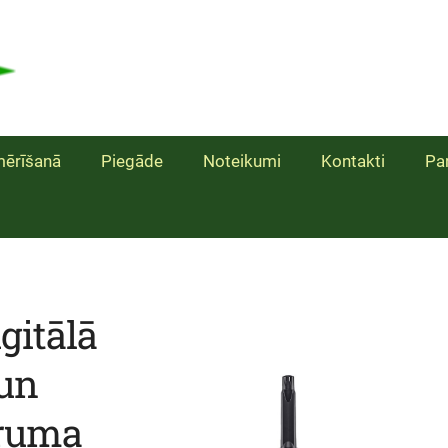
ērīšanā
Piegāde
Noteikumi
Kontakti
Pa
gitālā
 un
truma