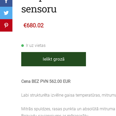
sensoru
€680.02
Ir uz vietas
Ielikt grozā
Cena BEZ PVN 562.00 EUR
Labi strukturēta izvēlne gaisa temperatūras, mitrum
Mitrās spuldzes, rasas punkta un absolūtā mitruma
Bezvadu savienojums ar mēraparātu.