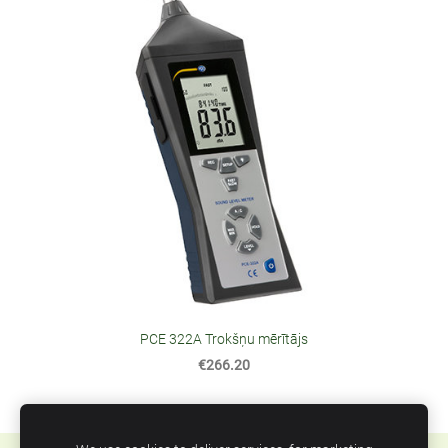
PCE 322A Trokšņu mērītājs
€266.20