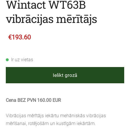
Wintact WT63B
vibrācijas mērītājs
€193.60
Ir uz vietas
Ielikt grozā
Cena BEZ PVN 160.00 EUR
Vibrācijas mērītājs iekārtu mehāniskās vibrācijas
mērīšanai, rotējošām un kustīgām iekārtām.