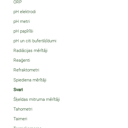
ORP
pH elektrodi
pH metri
pH papīrīši
pH un citi buferšķīdumi
Radiācijas mērītāji
Reaģenti
Refraktometri
Spiediena mērītāji
Svari
Šķeldas mitruma mērītāji
Tahometri
Taimeri