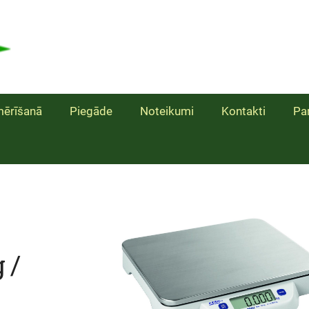
ērīšanā
Piegāde
Noteikumi
Kontakti
Pa
 /