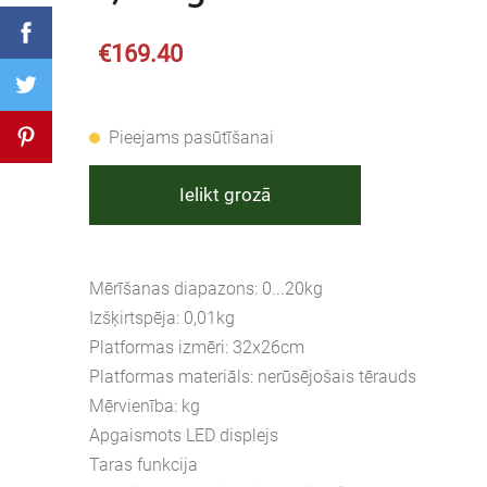
€169.40
Pieejams pasūtīšanai
Ielikt grozā
Mērīšanas diapazons: 0...20kg
Izšķirtspēja: 0,01kg
Platformas izmēri: 32x26cm
Platformas materiāls: nerūsējošais tērauds
Mērvienība: kg
Apgaismots LED displejs
Taras funkcija