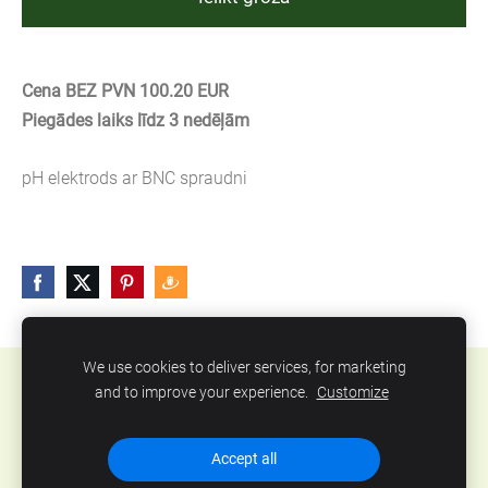
Cena BEZ PVN 100.20 EUR
Piegādes laiks līdz 3 nedēļām
pH elektrods ar BNC spraudni
We use cookies to deliver services, for marketing
Sīkdatnes
and to improve your experience.
Customize
SIA Abero, Mūkusalas 33, Rīga, Latvija. Tel.: +371
Accept all
67801078, epasts:
info@abero.lv