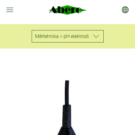
Mērtehnika > pH elektrodi