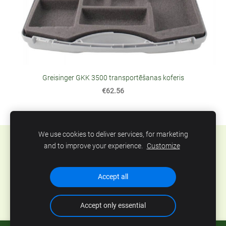
Greisinger GKK 3500 transportēšanas koferis
€62.56
We use cookies to deliver services, for marketing
Sīkdatnes
and to improve your experience.
Customize
SIA Abero, Mūkusalas 33, Rīga, Latvija. Tel.: +371
Accept all
67801078, epasts:
info@abero.lv
Accept only essential