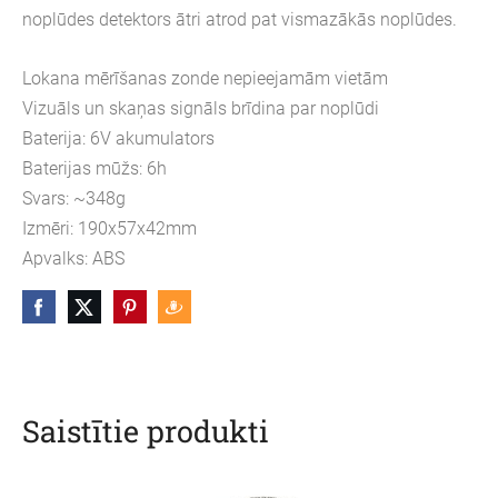
noplūdes detektors ātri atrod pat vismazākās noplūdes.
Lokana mērīšanas zonde nepieejamām vietām
Vizuāls un skaņas signāls brīdina par noplūdi
Baterija: 6V akumulators
Baterijas mūžs: 6h
Svars: ~348g
Izmēri: 190x57x42mm
Apvalks: ABS
Saistītie produkti