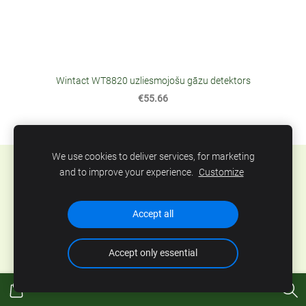
Wintact WT8820 uzliesmojošu gāzu detektors
€55.66
We use cookies to deliver services, for marketing
Sīkdatnes
and to improve your experience.
Customize
SIA Abero, Mūkusalas 33, Rīga, Latvija. Tel.: +371
Accept all
67801078, epasts:
info@abero.lv
Accept only essential