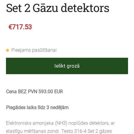
Set 2 Gāzu detektors
€717.53
Pieejams pasūtīšanai
Ielikt grozā
Cena BEZ PVN 593.00 EUR
Piegādes laiks līdz 3 nedēļām
Elektronisks amonjaka (NH3) noplūdes detektors, ar
elastīgu mērīšanas zondi. Testo 316-4 Set 2 gāzes