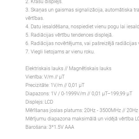
2. Krāsu displejs.
3. Skaņas un gaismas signalizācija, automātiska tr
vērtības.
4. Datu iesaldēšana, nospiediet vienu pogu lai iesal
5. Radiācijas vērtību tendences displejā.
6. Radiācijas novērtējums, vai pašreizējā radiācijas v
7. Viegli lietojams ar vienu roku.
Elektriskais lauks // Magnētiskais lauks
Vienība: V/m // μT
Precizitāte: 1V/m // 0,01 μT
Diapazons: 1V / 0-1999V/m // 0,01 μT–199,99 μT
Displejs: LCD
Mērīšanas joslas platums: 20Hz - 3500MHz // 20Hz
Mērījumu diapazona maksimālā un vidējā vērtība L
Barošana: 3*1.5V AAA