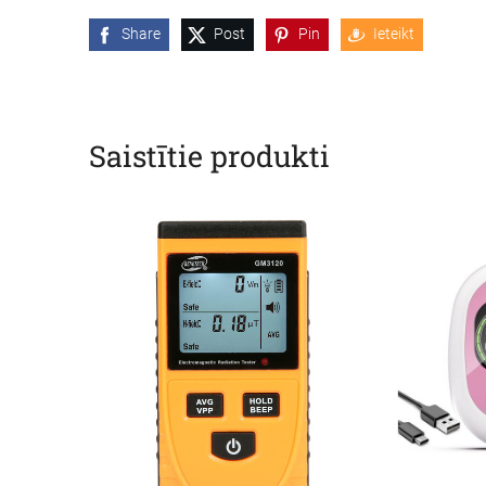
Share
Post
Pin
Ieteikt
Saistītie produkti