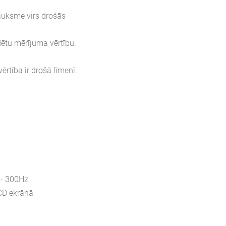
auksme virs drošās
dētu mērījuma vērtību.
ērtība ir drošā līmenī.
 - 300Hz
CD ekrānā