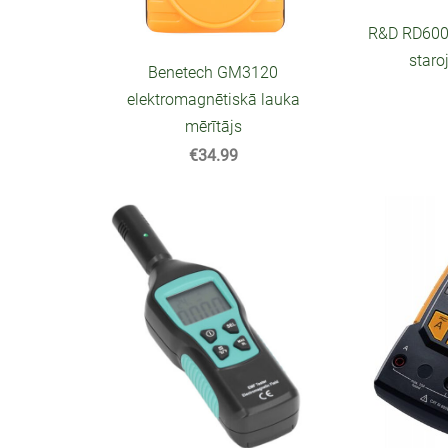
R&D RD600 
staro
Benetech GM3120
elektromagnētiskā lauka
mērītājs
€34.99