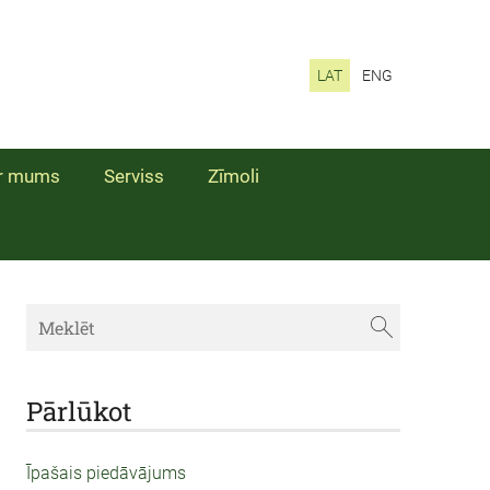
LAT
ENG
r mums
Serviss
Zīmoli
Pārlūkot
Īpašais piedāvājums