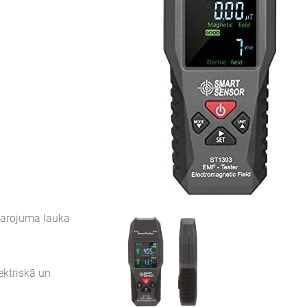
starojuma lauka
ektriskā un