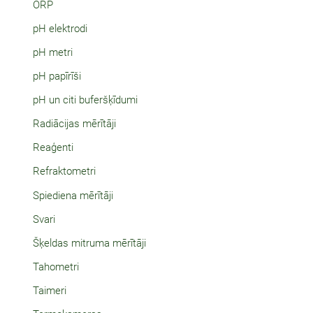
ORP
pH elektrodi
pH metri
pH papīrīši
pH un citi buferšķīdumi
Radiācijas mērītāji
Reaģenti
Refraktometri
Spiediena mērītāji
Svari
Šķeldas mitruma mērītāji
Tahometri
Taimeri