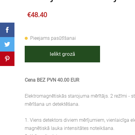
€48.40
Pieejams pasūtīšanai
Ielikt grozā
Cena BEZ PVN 40.00 EUR
Elektromagnētiskās starojuma mērītājs. 2 režīmi - 
mērīšana un detektēšana.
1. Viens detektors diviem mērījumiem, vienlaicīga el
magnētiskā lauka intensitātes noteikšana.