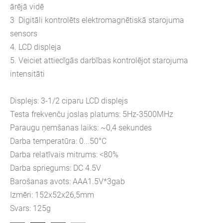
ārējā vidē
3 Digitāli kontrolēts elektromagnētiskā starojuma
sensors
4. LCD displeja
5. Veiciet attiecīgās darbības kontrolējot starojuma
intensitāti
Displejs: 3-1/2 ciparu LCD displejs
Testa frekvenču joslas platums: 5Hz-3500MHz
Paraugu ņemšanas laiks: ~0,4 sekundes
Darba temperatūra: 0...50°C
Darba relatīvais mitrums: <80%
Darba spriegums: DC 4.5V
Barošanas avots: AAA1.5V*3gab
Izmēri: 152x52x26,5mm
Svars: 125g