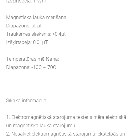
Izšķirtspēja: 1 V/m
Magnētiskā lauka mērīšana:
Diapazons: μt-μt
Trauksmes slieksnis: >0,4μt
Izšķirtspēja: 0,01μT
Temperatūras mērīšana:
Diapazons: -10C ~ 70C
Sīkāka informācija:
1. Elektromagnētiskā starojuma testeris mēra elektriskā
un magnētiskā lauka starojumu.
2. Nosakiet elektromagnētiskā starojumu iekštelpās un