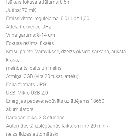
Īsākais fokusa attālums: 0,5m
Jutība: 70 mK
Emissivitāte: regulējama, 0,01 līdz 1,00
Attēla frekvence: 9Hz
Viļņa garums: 8-14 um
Fokusa režīms: fiksēts
Krāsu palete: Varavīksne, dzelzs oksīda sarkana, auksta
krāsa,
melnbalts, balts un melns
Atmiņa: 3GB (virs 20 tūkst. attēlu)
Faila formāts: JPG
USB: Mikro USB 2.0
Enerģijas padeve: iebūvēts uzlādējams 18650
akumulators
Darbības laiks: 2-3 stundas
Automātiskā izslēgšanās laiks: 5 min / 20 min /
neizslēdzas automātiski