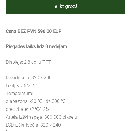
Ielikt grozā
Cena BEZ PVN 590.00 EUR
Piegādes laiks līdz 3 nedēļām
Displejs: 2,8 collu TFT
Izšķirtspēja: 320 × 240
Leņķis: 56°×42°
Temperatūra:
diapazons: -20 ℃ līdz 300 ℃
precizitāte: ±2℃/±2%
Attēla izšķirtspēja: 300 000 pikseļu
LCD izšķirtspēja: 320 × 240