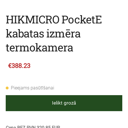
HIKMICRO PocketE
kabatas izmēra
termokamera
€388.23
Pieejams pasūtīšanai
Ielikt grozā
Cena BEZ PVN 320.85 EUR