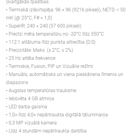
Svarīgākās īpašības:
• Termiskā izšķirtspēja: 96 × 96 (9216 pikseļi), NETD: < 50
mK (@ 25°C, F# = 1,0)
• SuperIR: 240 × 240 (57 600 pikseļi)
• Precīzi mēra temperatūru no -20°C līdz 350°C
• 112:1 attāluma līdz punkta attiecība (D:S)
• Precizitāte: Maks. (± 2°C, ± 2%)
• 25 Hz attēla frekvence
• Termiskie, Fusion, PIP un Vizuālie režīmi
• Manuāls, automātisks un viena pieskāriena līmenis un
diapazons
• Augstas temperatūras trauksme
• Iebūvēta 4 GB atmiņa
• LED darba gaisma
• 1,0× līdz 4,0× nepārtraukta digitālā tālummaiņa
• 0,3 MP vizuālā kamera
• Līdz 4 stundām nepārtraukta darbība