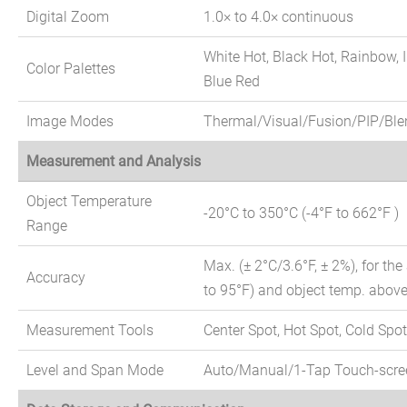
Digital Zoom
1.0× to 4.0× continuous
White Hot, Black Hot, Rainbow, 
Color Palettes
Blue Red
Image Modes
Thermal/Visual/Fusion/PIP/Ble
Measurement and Analysis
Object Temperature
-20°C to 350°C (-4°F to 662°F )
Range
Max. (± 2°C/3.6°F, ± 2%), for th
Accuracy
to 95°F) and object temp. above
Measurement Tools
Center Spot, Hot Spot, Cold Spot
Level and Span Mode
Auto/Manual/1-Tap Touch-scre