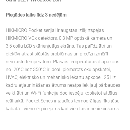
Piegādes laiks līdz 3 nedēļām
HIKMICRO Pocket sērijai ir augstas izšķirtspējas
HIKMICRO VOx detektors, 0,3 MP optiskā kamera un
3,5 collu LCD skārienjutīgs ekrāns. Tas palīdz ātri un
efektīvi atrast slēptās problēmas un precīzi izmērīt
neierastu temperatūru. Plašais temperatūras diapazons
no -20°C līdz 350°C ir ideāli piemērots ēku apskatei,
HVAC, elektrisko un mehānisko iekārtu apkopei. 25 Hz
kadru atjaunināšanas ātrums neatpaliek ļauj pārbaudes
veikt ātri un Wi-Fi funkcija dod iespēju koplietot attēlus
reāllaikā. Pocket Series ir jaudīgs termogrāfijas rīks jūsu
kabatā - vienmēr pieejams kad vien tas ir nepieciešams.