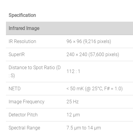
Specification
Infrared Image
IR Resolution
96 × 96 (9,216 pixels)
SuperIR
240 × 240 (57,600 pixels)
Distance to Spot Ratio (D
112 : 1
: S)
NETD
< 50 mK (@ 25°C, F# = 1.0)
Image Frequency
25 Hz
Detector Pitch
12 μm
Spectral Range
7.5 μm to 14 μm