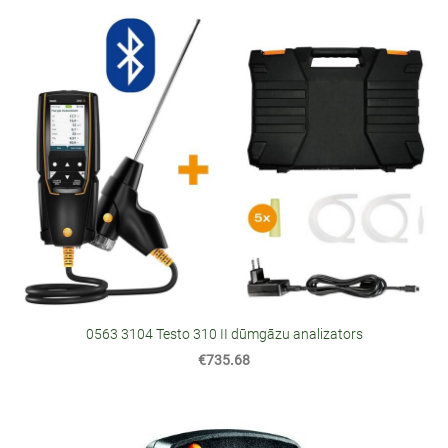
0563 3104 Testo 310 II dūmgāzu analizators
€735.68