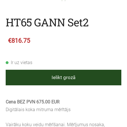
HT65 GANN Set2
€816.75
Ir uz vietas
Ielikt grozā
Cena BEZ PVN 675.00 EUR
Digitālais koka mitruma mērītājs
Vairāku koku veidu mērīšanai. Mērījumus nosaka,