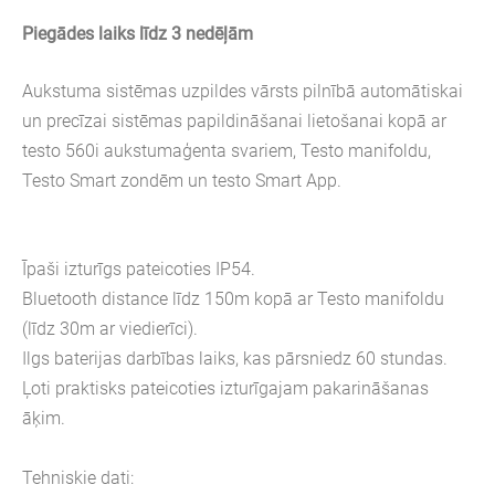
Piegādes laiks līdz 3 nedēļām
Aukstuma sistēmas uzpildes vārsts pilnībā automātiskai
un precīzai sistēmas papildināšanai lietošanai kopā ar
testo 560i aukstumaģenta svariem, Testo manifoldu,
Testo Smart zondēm un testo Smart App.
Īpaši izturīgs pateicoties IP54.
Bluetooth distance līdz 150m kopā ar Testo manifoldu
(līdz 30m ar viedierīci).
Ilgs baterijas darbības laiks, kas pārsniedz 60 stundas.
Ļoti praktisks pateicoties izturīgajam pakarināšanas
āķim.
Tehniskie dati: