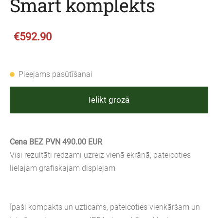
Smart komplekts
€592.90
Pieejams pasūtīšanai
Ielikt grozā
Cena BEZ PVN 490.00 EUR
Visi rezultāti redzami uzreiz vienā ekrānā, pateicoties
lielajam grafiskajam displejam
Īpaši kompakts un uzticams, pateicoties vienkāršam un