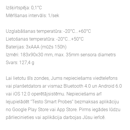
Izšķirtspēja: 0,1°C
Mērīšanas intervāls: 1/sek
Uzglabāšanas temperatūra: -20°C...+60°C
Lietošanas temperatūra: -20°C...+50°C
Baterijas: 3xAAA (mūžs 150h)
Izmēri: 183x90x30 mm, max. 35mm sensora diametrs
Svars: 127,4 g
Lai lietotu šīs zondes, Jums nepieciešams viedtelefons
vai planšetdators ar vismaz Bluetooth 4.0 un Android 6.0
vai iOS 12.0 operētājsistēmu. Nepieciešams arī
lejupielādēt “Testo Smart Probes” bezmaksas aplikāciju
no Google Play Store vai App Store. Pirms iegādes lūdzu
pārliecinieties vai aplikācija darbojas Jūsu ierīcē.