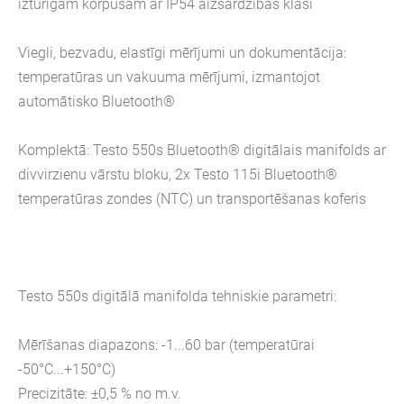
izturīgam korpusam ar IP54 aizsardzības klasi
Viegli, bezvadu, elastīgi mērījumi un dokumentācija:
temperatūras un vakuuma mērījumi, izmantojot
automātisko Bluetooth®
Komplektā: Testo 550s Bluetooth® digitālais manifolds ar
divvirzienu vārstu bloku, 2x Testo 115i Bluetooth®
temperatūras zondes (NTC) un transportēšanas koferis
Testo 550s digitālā manifolda tehniskie parametri:
Mērīšanas diapazons: -1...60 bar (temperatūrai
-50°C...+150°C)
Precizitāte: ±0,5 % no m.v.