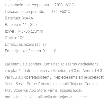
Uzglabāšanas temperatūra: -20°C...60°C
Lietošanas temperatūra: -20°C...+50°C
Baterijas: 3xAAA
Bateriju mūžs: 30h
Izmēri: 140x36x25mm
Optika: 10:1
Difrakcijas lāzers (aplis)
Emissijas koeficients: 0.1...1.0
Lai lietotu šīs zondes, Jums nepieciešams viedtelefons
vai planšetdators ar vismaz Bluetooth 4.0 un Android 4.3
vai iOS 8.3 operētājsistēmu. Nepieciešams arī lejupielādēt
“testo Smart Probes” bezmaksas aplikāciju no Google
Play Store vai App Store. Pirms iegādes lūdzu
pārliecinieties vai aplikācija darbojas Jūsu ierīcē.