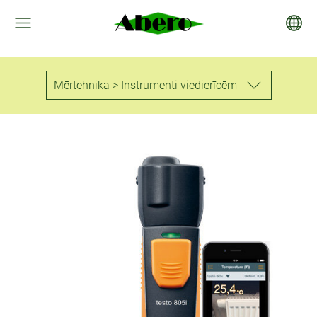
Mērtehnika > Instrumenti viedierīcēm