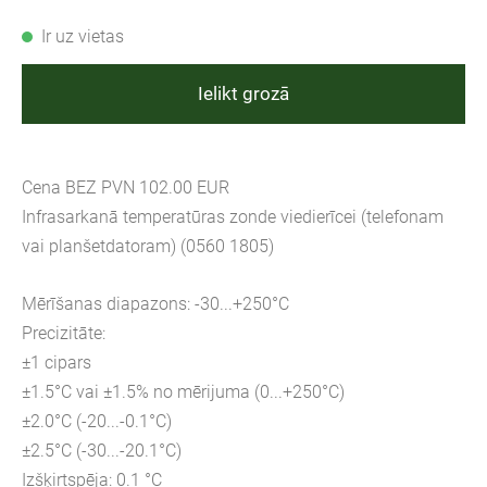
Ir uz vietas
Ielikt grozā
Cena BEZ PVN 102.00 EUR
Infrasarkanā temperatūras zonde viedierīcei (telefonam
vai planšetdatoram) (0560 1805)
Mērīšanas diapazons: -30...+250°C
Precizitāte:
±1 cipars
±1.5°C vai ±1.5% no mērijuma (0...+250°C)
±2.0°C (-20...-0.1°C)
±2.5°C (-30...-20.1°C)
Izšķirtspēja: 0.1 °C