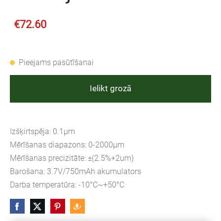
€72.60
Pieejams pasūtīšanai
Ielikt grozā
Izšķirtspēja: 0.1μm
Mērīšanas diapazons: 0-2000μm
Mērīšanas precizitāte: ±(2.5%+2um)
Barošana: 3.7V/750mAh akumulators
Darba temperatūra: -10°C~+50°C