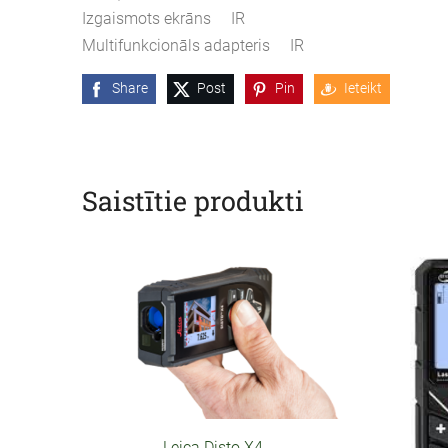
Izgaismots ekrāns IR
Multifunkcionāls adapteris IR
Share
Post
Pin
Ieteikt
Saistītie produkti
Leica Disto X4