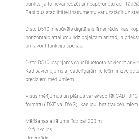
punkts, ja to nevar redzēt ar neapbruņotu aci. Tādēj
Papildus stabilitātei instrumentu var uzstādīt uz stat
Disto D510 ir iebūvēts digitālais līmeņrādis, kas, k
horizontālo attālumu līdz objektam arī tad, ja priekšā
un favorīt-funkciju opcijas.
Disto D510 iespējams caur Bluetooth savienot ar vie
Kad savienojums ar saderīgajām ierīcēm ir izveidots,
precīziem mērījumiem.
Visus mērījumus un plānus var eksportēt CAD , JPG
formātu ( DXF vai DWG) , kas ļauj bez traucējumiem i
Mērīšanas attālums līdz pat 200 m
12 funkcijas
Līmeņrādis