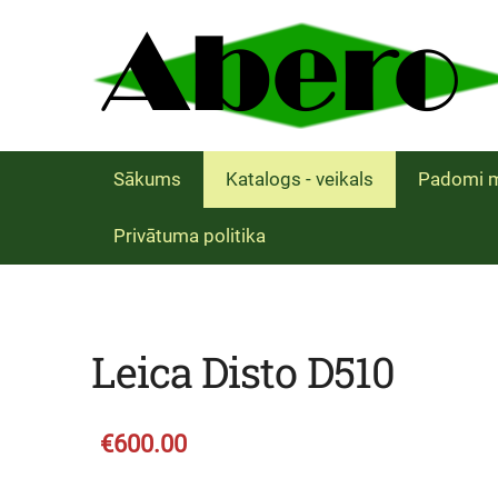
Sākums
Katalogs - veikals
Padomi m
Privātuma politika
Leica Disto D510
€600.00