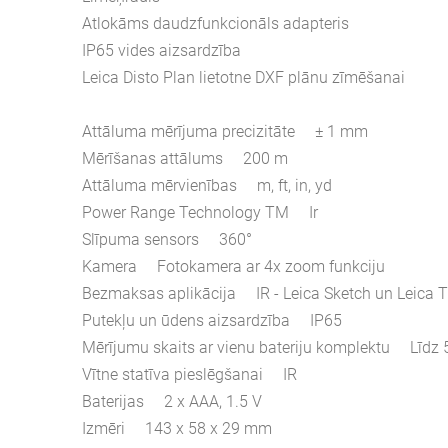
Atlokāms daudzfunkcionāls adapteris
IP65 vides aizsardzība
Leica Disto Plan lietotne DXF plānu zīmēšanai
Attāluma mērījuma precizitāte ± 1 mm
Mērīšanas attālums 200 m
Attāluma mērvienības m, ft, in, yd
Power Range Technology TM Ir
Slīpuma sensors 360°
Kamera Fotokamera ar 4x zoom funkciju
Bezmaksas aplikācija IR - Leica Sketch un Leica T
Putekļu un ūdens aizsardzība IP65
Mērījumu skaits ar vienu bateriju komplektu Līdz
Vītne statīva pieslēgšanai IR
Baterijas 2 x AAA, 1.5 V
Izmēri 143 x 58 x 29 mm