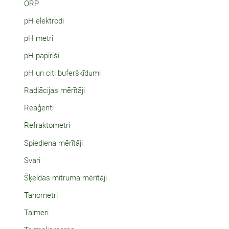
ORP
pH elektrodi
pH metri
pH papīrīši
pH un citi buferšķīdumi
Radiācijas mērītāji
Reaģenti
Refraktometri
Spiediena mērītāji
Svari
Šķeldas mitruma mērītāji
Tahometri
Taimeri