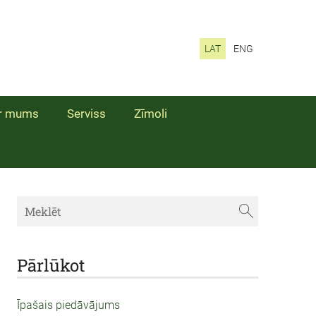
LAT
ENG
r mums
Serviss
Zīmoli
Pārlūkot
Īpašais piedāvājums