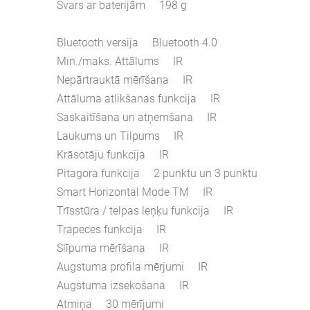
Svars ar baterijām 198 g
Bluetooth versija Bluetooth 4.0
Min./maks. Attālums IR
Nepārtrauktā mērīšana IR
Attāluma atlikšanas funkcija IR
Saskaitīšana un atņemšana IR
Laukums un Tilpums IR
Krāsotāju funkcija IR
Pitagora funkcija 2 punktu un 3 punktu
Smart Horizontal Mode TM IR
Trīsstūra / telpas leņķu funkcija IR
Trapeces funkcija IR
Slīpuma mērīšana IR
Augstuma profila mērjumi IR
Augstuma izsekošana IR
Atmiņa 30 mērījumi