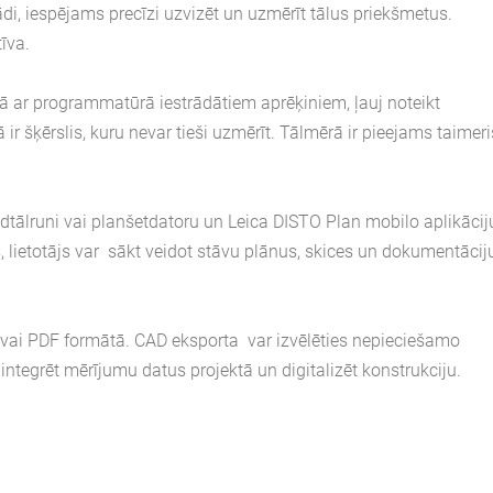
ādi, iespējams precīzi uzvizēt un uzmērīt tālus priekšmetus.
īva.
opā ar programmatūrā iestrādātiem aprēķiniem, ļauj noteikt
 ir šķērslis, kuru nevar tieši uzmērīt. Tālmērā ir pieejams taimeri
dtālruni vai planšetdatoru un Leica DISTO Plan mobilo aplikācij
 lietotājs var sākt veidot stāvu plānus, skices un dokumentācij
 vai PDF formātā. CAD eksporta var izvēlēties nepieciešamo
ntegrēt mērījumu datus projektā un digitalizēt konstrukciju.