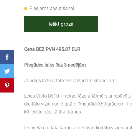
Pieejams pasūtīšanai
Ielikt grozā
Cena BEZ PVN 495.87 EUR
Piegādes laiks līdz 3 nedēļām
Jaudīgs lāzera tālmērs dažādām situācijām
Leica Disto D510 ir rokas lāzera tālmērs ar iebūvētu 
digitālo vizieri un digitālo līmeņrādi 360 grādiem. P
kā iekštelpās, tā āra darbos.
Iebūvētā digitālā kamera piedāvā digitālo vizieri ar