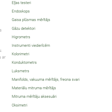
Eļļas testeri
Endoskops
Gaisa plūsmas mērītājs
Gāzu detektori
s
Higrometrs
Instrumenti viedierīcēm
u.
Kolorimetri
u ar
Konduktometrs
Luksmetrs
Manifolds, vakuuma mērītājs, freona svari
Materiālu mitruma mērītājs
Mitruma mērītāju aksesuāri
Oksimetri