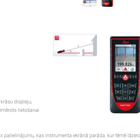
krāsu displeju,
iemērots lietošanai
 4x palielinājumu, kas instrumenta ekrānā parāda, kur tēmē lāzer