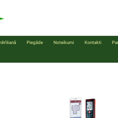
ērīšanā
Piegāde
Noteikumi
Kontakti
Pa