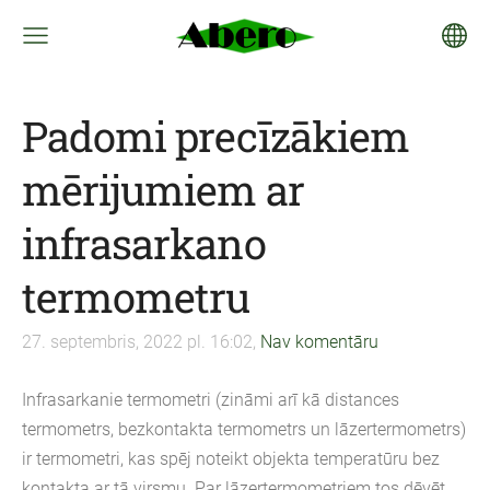
Padomi precīzākiem
mērijumiem ar
infrasarkano
termometru
27. septembris, 2022 pl. 16:02,
Nav komentāru
Infrasarkanie termometri (zināmi arī kā distances
termometrs, bezkontakta termometrs un lāzertermometrs)
ir termometri, kas spēj noteikt objekta temperatūru bez
kontakta ar tā virsmu. Par lāzertermometriem tos dēvēt