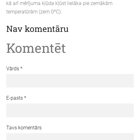
kā arī mērījuma kļūda kļūst lielāka pie zemākām
temperatūrām (zem 0ºC).
Nav komentāru
Komentēt
Vārds *
E-pasts *
Tavs komentārs