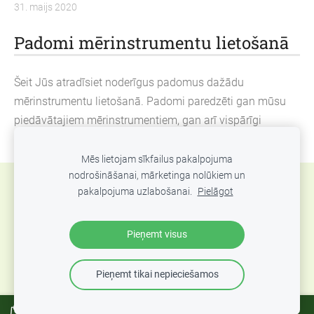
31. maijs 2020
Padomi mērinstrumentu lietošanā
Šeit Jūs atradīsiet noderīgus padomus dažādu
mērinstrumentu lietošanā. Padomi paredzēti gan mūsu
piedāvātajiem mērinstrumentiem, gan arī vispārīgi
neatkarīgi no ražotāja un modeļa.
Mēs lietojam sīkfailus pakalpojuma
nodrošināšanai, mārketinga nolūkiem un
Sīkdatnes
pakalpojuma uzlabošanai.
Pielāgot
SIA Abero, Mūkusalas 33, Rīga, Latvija. Tel.: +371
Pieņemt visus
67801078, epasts:
info@abero.lv
Pieņemt tikai nepieciešamos