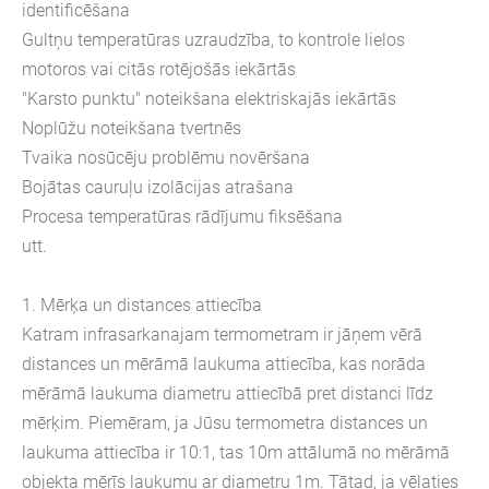
identificēšana
Gultņu temperatūras uzraudzība, to kontrole lielos
motoros vai citās rotējošās iekārtās
"Karsto punktu" noteikšana elektriskajās iekārtās
Noplūžu noteikšana tvertnēs
Tvaika nosūcēju problēmu novēršana
Bojātas cauruļu izolācijas atrašana
Procesa temperatūras rādījumu fiksēšana
utt.
1. Mērķa un distances attiecība
Katram infrasarkanajam termometram ir jāņem vērā
distances un mērāmā laukuma attiecība, kas norāda
mērāmā laukuma diametru attiecībā pret distanci līdz
mērķim. Piemēram, ja Jūsu termometra distances un
laukuma attiecība ir 10:1, tas 10m attālumā no mērāmā
objekta mērīs laukumu ar diametru 1m. Tātad, ja vēlaties