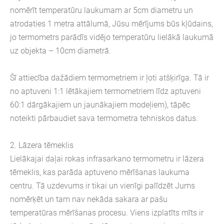
nomērīt temperatūru laukumam ar 5cm diametru un
atrodaties 1 metra attālumā, Jūsu mērījums būs kļūdains,
jo termometrs parādīs vidējo temperatūru lielākā laukumā
uz objekta – 10cm diametrā.
Šī attiecība dažādiem termometriem ir ļoti atšķirīga. Tā ir
no aptuveni 1:1 lētākajiem termometriem līdz aptuveni
60:1 dārgākajiem un jaunākajiem modeļiem), tāpēc
noteikti pārbaudiet sava termometra tehniskos datus.
2. Lāzera tēmeklis
Lielākajai daļai rokas infrasarkano termometru ir lāzera
tēmeklis, kas parāda aptuveno mērīšanas laukuma
centru. Tā uzdevums ir tikai un vienīgi palīdzēt Jums
nomērķēt un tam nav nekāda sakara ar pašu
temperatūras mērīšanas procesu. Viens izplatīts mīts ir