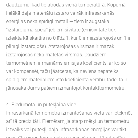
daudzumu, kad tie atrodas vienā temperatūrā. Kopumā
lielākā daļa materiālu izstaro vairāk infrasarkanās
enerģijas nekā spīdīgi metāli — tiem ir augstāka
"izstarojuma spēja" jeb emisivitāte (emisivitāte tiek
izteikta kā skaitlis no 0 līdz 1, kur 0 ir neizstarojošs un 1 ir
pilnīgi izstarojošs). Atstarojošās virsmas ir mazāk
izstarojošas nekā matētas virsmas. Daudziem
termometriem ir maināms emisijas koeficients, ar ko šo
var kompensēt, taču jāatceras, ka neviens nepateiks
spīdīgiem materiāliem īsto koeficienta vērtību, tādēļ tā ir
jānosaka Jums pašiem izmantojot kontakttermometru.
4. Piedūmota un putekļaina vide
Infrasarkanā termometra izmantošanas vieta var ietekmēt
arī tā precizitāti. Piemēram, ja starp mērķi un termometru
ir tvaiks vai putekļi, daļa infrasarkanās enerģijas var tikt
novirzīta pirms termometra sasniegšanas. Tāpat netīrs