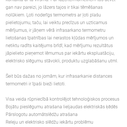
gan nav pareizi, jo lāzers tajos ir tikai tēmēšanas
nolūkiem. Ļoti noderīgs termometrs ar ļoti plašu
pielietojumu, taču, lai veiktu precīzus un uzticamus
mērījumus, ir jāņem vērā infrasarkano termometru
lietošanas īpatnības lai nerastos kļūdas mērījumos un
netiktu radīts kaitējums brīdī, kad mērījumu rezultātus
jāpielieto pieņemot lēmumus par iekārtu ekspluatāciju,
elektrisko slēgumu stāvokli, produktu uzglabāšanu utml.
Šeit būs dažas no jomām, kur infrasarkanie distances
termometri ir īpaši bieži lietoti.
Visa veida rūpniecībā kontrolējot tehnoloģiskos procesus
Bojātu pieslēgumu atrašana lieljaudas elektriskās ķēdēs
Pārslogotu automātslēdžu atrašana
Releju un elektrisko slēdžu iekārtu problēmu