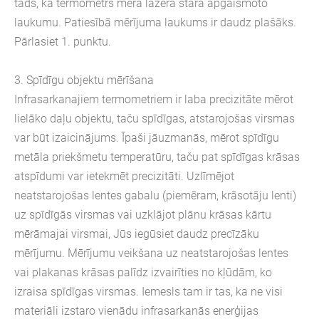
tāds, ka termometrs mēra lāzera stara apgaismoto
laukumu. Patiesībā mērījuma laukums ir daudz plašāks.
Pārlasiet 1. punktu.
3. Spīdīgu objektu mērīšana
Infrasarkanajiem termometriem ir laba precizitāte mērot
lielāko daļu objektu, taču spīdīgas, atstarojošas virsmas
var būt izaicinājums. Īpaši jāuzmanās, mērot spīdīgu
metāla priekšmetu temperatūru, taču pat spīdīgas krāsas
atspīdumi var ietekmēt precizitāti. Uzlīmējot
neatstarojošas lentes gabalu (piemēram, krāsotāju lenti)
uz spīdīgās virsmas vai uzklājot plānu krāsas kārtu
mērāmajai virsmai, Jūs iegūsiet daudz precīzāku
mērījumu. Mērījumu veikšana uz neatstarojošas lentes
vai plakanas krāsas palīdz izvairīties no kļūdām, ko
izraisa spīdīgas virsmas. Iemesls tam ir tas, ka ne visi
materiāli izstaro vienādu infrasarkanās enerģijas