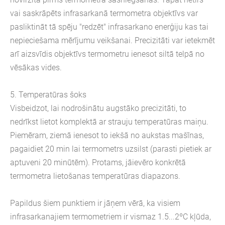
vai saskrāpēts infrasarkanā termometra objektīvs var
pasliktināt tā spēju "redzēt" infrasarkano enerģiju kas tai
nepieciešama mērījumu veikšanai. Precizitāti var ietekmēt
arī aizsvīdis objektīvs termometru ienesot siltā telpā no
vēsākas vides.
5. Temperatūras šoks
Visbeidzot, lai nodrošinātu augstāko precizitāti, to
nedrīkst lietot komplektā ar strauju temperatūras maiņu.
Piemēram, ziemā ienesot to iekšā no aukstas mašīnas,
pagaidiet 20 min lai termometrs uzsilst (parasti pietiek ar
aptuveni 20 minūtēm). Protams, jāievēro konkrētā
termometra lietošanas temperatūras diapazons.
Papildus šiem punktiem ir jāņem vērā, ka visiem
infrasarkanajiem termometriem ir vismaz 1.5...2ºC kļūda,