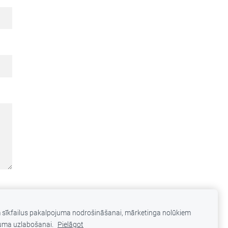
m sīkfailus pakalpojuma nodrošināšanai, mārketinga nolūkiem
uma uzlabošanai.
Pielāgot