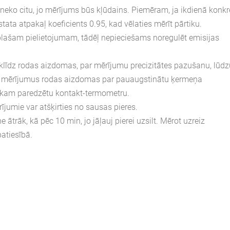
t neko citu, jo mērījums būs kļūdains. Piemēram, ja ikdienā konkr
tata atpakaļ koeficients 0.95, kad vēlaties mērīt pārtiku.
 plašam pielietojumam, tādēļ nepieciešams noregulēt emisijas
Tiklīdz rodas aizdomas, par mērījumu precizitātes pazušanu, lūdz
eicot mērījumus rodas aizdomas par pauaugstinātu ķermeņa
lvēkam paredzētu kontakt-termometru.
ījumie var atšķirties no sausas pieres.
 ātrāk, kā pēc 10 min, jo jāļauj pierei uzsilt. Mērot uzreiz
atiesībā.