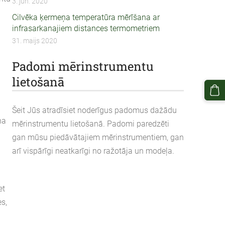
3. jūn. 2020
Cilvēka ķermeņa temperatūra mērīšana ar
infrasarkanajiem distances termometriem
31. maijs 2020
Padomi mērinstrumentu
lietošanā
Šeit Jūs atradīsiet noderīgus padomus dažādu
ņa
mērinstrumentu lietošanā. Padomi paredzēti
gan mūsu piedāvātajiem mērinstrumentiem, gan
arī vispārīgi neatkarīgi no ražotāja un modeļa.
et
s,