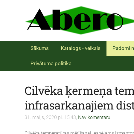
Sākums
Katalogs - veikals
Padomi m
Privātuma politika
Cilvēka ķermeņa tem
infrasarkanajiem di
31. maijs, 2020 pl. 15:43,
Nav komentāru
Cilvēka temperatūras mērīšanai iespējams izmantot