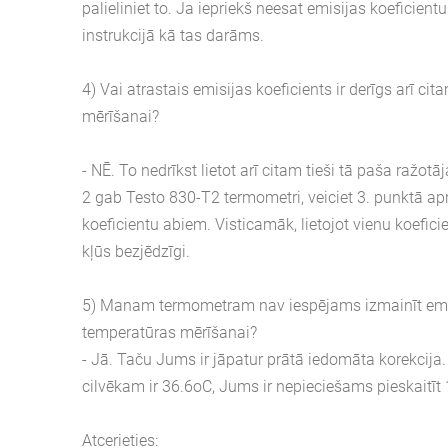
palieliniet to. Ja iepriekš neesat emisijas koeficient
instrukcijā kā tas darāms.
4) Vai atrastais emisijas koeficients ir derīgs arī 
mērīšanai?
- NĒ. To nedrīkst lietot arī citam tieši tā paša ražo
2 gab Testo 830-T2 termometri, veiciet 3. punktā ap
koeficientu abiem. Visticamāk, lietojot vienu koefic
kļūs bezjēdzīgi.
5) Manam termometram nav iespējams izmainīt emisij
temperatūras mērīšanai?
- Jā. Taču Jums ir jāpatur prātā iedomāta korekcija
cilvēkam ir 36.6oC, Jums ir nepieciešams pieskaitīt
Atcerieties: