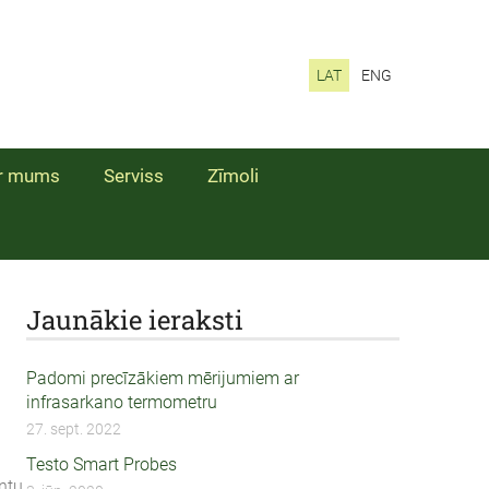
LAT
ENG
r mums
Serviss
Zīmoli
Jaunākie ieraksti
Padomi precīzākiem mērijumiem ar
infrasarkano termometru
27. sept. 2022
Testo Smart Probes
ntu