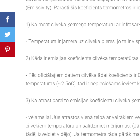
(Emissivity). Parasti šis koeficients termometros ir 
1) Kā mērīt cilvēka ķermeņa temperatūru ar infrasa
- Temperatūra ir jāmēra uz cilvēka pieres, jo tā ir vis
2) Kāds ir emisijas koeficients cilvēka temperatūras
- Pēc oficiālajiem datiem cilvēka ādai koeficients ir
temperatūras (~2.5oC), tad ir nepieciešams ieviest k
3) Kā atrast pareizo emisijas koeficientu cilvēka ķ
- vēlams lai Jūs atrastos vienā telpā ar vairākiem 
cilvēkiem temperatūru un salīdziniet mērījumus. (Jā
tādēļ izvelciet vidējo). Ja termometrs rāda pārāk ma