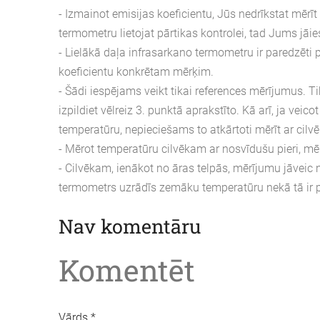
- Izmainot emisijas koeficientu, Jūs nedrīkstat mērī
termometru lietojat pārtikas kontrolei, tad Jums jāies
- Lielākā daļa infrasarkano termometru ir paredzēti
koeficientu konkrētam mērķim.
- Šādi iespējams veikt tikai references mērījumus. 
izpildiet vēlreiz 3. punktā aprakstīto. Kā arī, ja v
temperatūru, nepieciešams to atkārtoti mērīt ar ci
- Mērot temperatūru cilvēkam ar nosvīdušu pieri, mēr
- Cilvēkam, ienākot no āras telpās, mērījumu jāveic ne
termometrs uzrādīs zemāku temperatūru nekā tā ir p
Nav komentāru
Komentēt
Vārds *