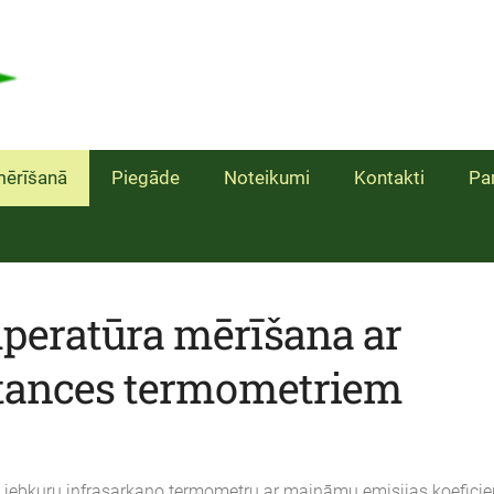
ērīšanā
Piegāde
Noteikumi
Kontakti
Pa
peratūra mērīšana ar
stances termometriem
 jebkuru infrasarkano termometru ar maināmu emisijas koeficie