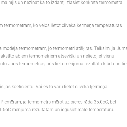
u mainījis un nezinat kā to izdarīt, izlasiet konkrētā termometra
citam termometram, ko vēlos lietot cilvēka ķermeņa temperatūras
tāja modeļa termometram, jo termometri atšķiras. Teiksim, ja Jums
rakstīto abiem termometriem atsevišķi un nelietojiet vienu
ientu abos termometros, būs liela mērījumu rezultātu kļūda un tie
as koeficientu. Vai es to varu lietot cilvēka ķermeņa
. Piemēram, ja termometrs mērot uz pieres rāda 35.0oC, bet
 1.6oC mērījuma rezultātam un iegūsiet reālo temperatūru.