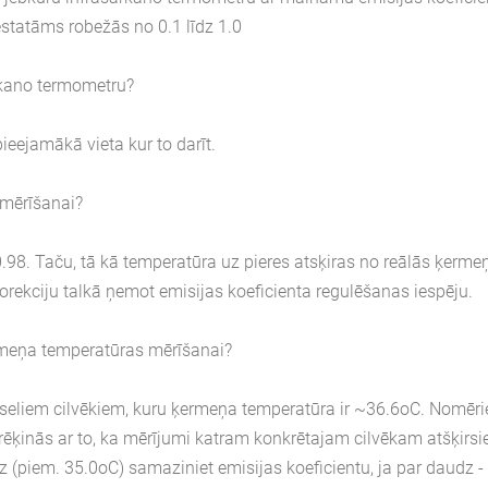
iestatāms robežās no 0.1 līdz 1.0
rkano termometru?
pieejamākā vieta kur to darīt.
 mērīšanai?
 0.98. Taču, tā kā temperatūra uz pieres atsķiras no reālās ķerme
orekciju talkā ņemot emisijas koeficienta regulēšanas iespēju.
ermeņa temperatūras mērīšanai?
veseliem cilvēkiem, kuru ķermeņa temperatūra ir ~36.6oC. Nomēri
rēķinās ar to, ka mērījumi katram konkrētajam cilvēkam atšķirsie
z (piem. 35.0oC) samaziniet emisijas koeficientu, ja par daudz -